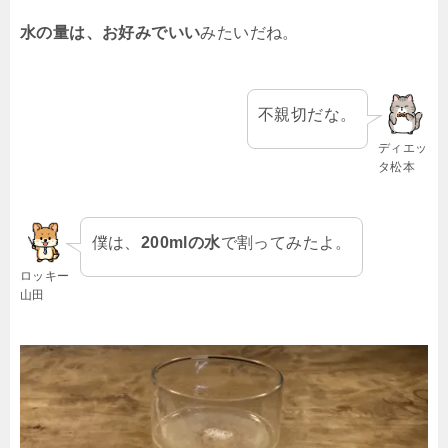
水の量は、お好みでいい
みたいだね。
不親切だな。
ディエッ
タ松本
僕は、
200mlの水
で割ってみたよ。
ロッキー
山田