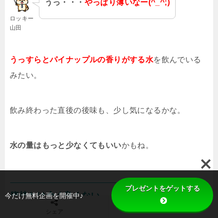
うっ・・・
やっぱり薄いなー(^_^;)
ロッキー
山田
うっすらとパイナップルの香りがする水
を飲んでいる
みたい。
飲み終わった直後の後味も、少し気になるかな。
水の量はもっと少なくてもいい
かもね。
プレゼントをゲットする
腹持ちは全く良くない
今だけ無料企画を開催中♪
TOPへ
シェア