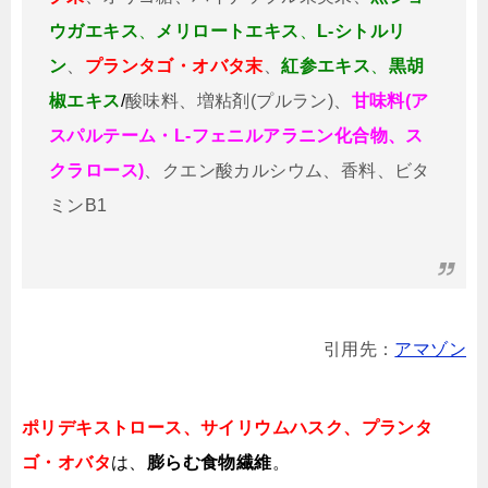
ウガエキス
、
メリロートエキス
、
L-シトルリ
ン
、
プランタゴ・オバタ末
、
紅参エキス
、
黒胡
椒エキス
/
酸味料、増粘剤(プルラン)、
甘味料(ア
スパルテーム・L-フェニルアラニン化合物、ス
クラロース)
、クエン酸カルシウム、香料、ビタ
ミンB1
引用先：
アマゾン
ポリデキストロース、サイリウムハスク、プランタ
ゴ・オバタ
は、
膨らむ食物繊維
。