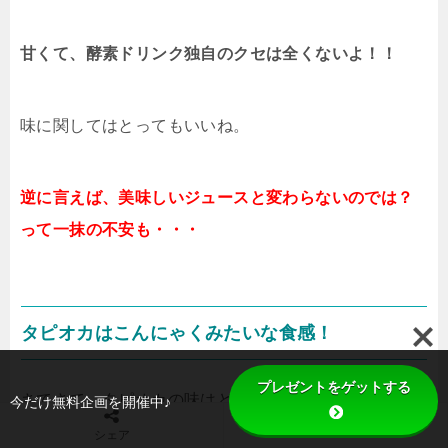
甘くて、酵素ドリンク独自のクセは全くないよ！！
味に関してはとってもいいね。
逆に言えば、美味しいジュースと変わらないのでは？
って一抹の不安も・・・
タピオカはこんにゃくみたいな食感！
プレゼントをゲットする
さてさて、タピオカの味はどうかな？
今だけ無料企画を開催中♪
TOPへ
シェア