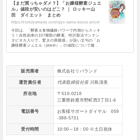
【まだ買っちゃダメ？】「お嬢様酵素ジュエ
ル」値段が安いのはどこ？ ｜ ロッキー山
田 ダイエット まとめ
https://rockyyamada.com/ojyo-sama-kouso-price/
今回は、「酵素＆食物繊維パワーで内側からスッキ
リ！自然由来の107種類の酵素、特許製法マンナン
タピオカ入りで、驚きの満腹感」が謳い文句の「お
嬢様酵素ジュエル（jewel）」の値段について徹底
的に解説していくよ。 今でも人 …
販売業者
株式会社リバランド
運営責任者
代表取締役社長
川島清美
所在地
〒510-0218
三重県鈴鹿市野町西3丁目1-6
電話番号
お客様サポートダイヤル 059
-388-5731
受付時間
10:00～18：00 ※土日祝休