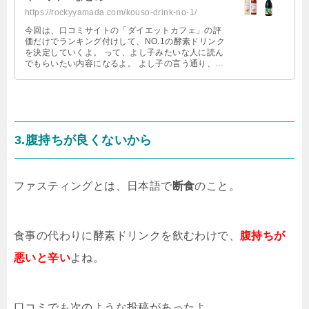
https://rockyyamada.com/kouso-drink-no-1/
今回は、口コミサイトの「ダイエットカフェ」の評
価だけでランキング付けして、NO.1の酵素ドリンク
を決定していくよ。 って、よし子みたいな人に読ん
でもらいたい内容になるよ。 よし子の言う通り、紹
介しているサイトって、書いて …
3.腹持ちが良くないから
ファスティングとは、日本語で
断食
のこと。
食事の代わりに酵素ドリンクを飲むわけで、
腹持ちが
悪いと辛い
よね。
口コミでも次のような投稿があったよ。