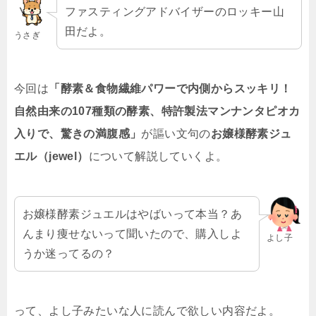
ファスティングアドバイザーのロッキー山
田だよ。
うさぎ
今回は
「酵素＆食物繊維パワーで内側からスッキリ！
自然由来の107種類の酵素、特許製法マンナンタピオカ
入りで、驚きの満腹感」
が謳い文句の
お嬢様酵素ジュ
エル（jewel）
について解説していくよ。
お嬢様酵素ジュエルはやばいって本当？あ
んまり痩せないって聞いたので、購入しよ
よし子
うか迷ってるの？
って、よし子みたいな人に読んで欲しい内容だよ。