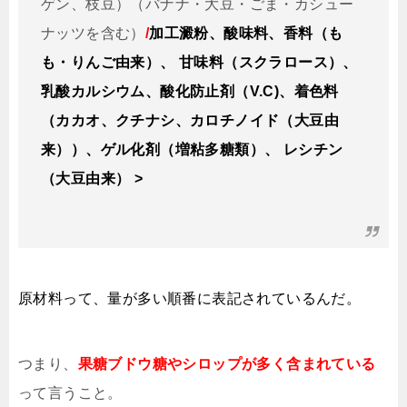
ゲン、枝豆）（バナナ・大豆・ごま・カシュー
ナッツを含む）
/
加工澱粉、酸味料、香料（も
も・りんご由来）、 甘味料（スクラロース）、
乳酸カルシウム、酸化防止剤（V.C)、着色料
（カカオ、クチナシ、カロチノイド（大豆由
来））、ゲル化剤（増粘多糖類）、 レシチン
（大豆由来） >
原材料って、量が多い順番に表記されているんだ。
つまり、
果糖ブドウ糖やシロップが多く含まれている
って言うこと。