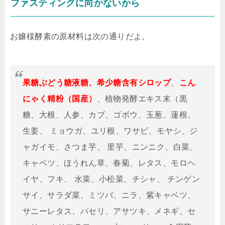
ファスティングに向かないから
お嬢様酵素の原材料は次の通りだよ。
果糖ぶどう糖液糖、希少糖含有シロップ
、
こん
にゃく精粉（国産）
、植物発酵エキス末（黒
糖、大根、人参、カブ、ゴボウ、玉葱、蓮根、
生姜、 ミョウガ、ユリ根、ワサビ、モヤシ、ジ
ャガイモ、さつま芋、 里芋、ニンニク、白菜、
キャベツ、ほうれん草、春菊、レタス、モロヘ
イヤ、フキ、 水菜、小松菜、チシャ、 チンゲン
サイ、サラダ菜、ミツバ、ニラ、紫キャベツ、
サニーレタス、パセリ、アサツキ、メネギ、セ