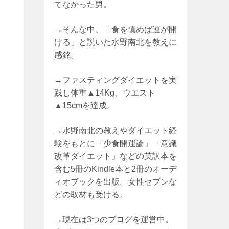
てなかった男。
→そんな中、「食を慎めば運が開
ける」と説いた水野南北を教えに
感銘。
→ファスティングダイエットを実
践し体重▲14Kg、ウエスト
▲15cmを達成。
→水野南北の教えやダイエット経
験をもとに「少食開運論」「意識
改革ダイエット」などの英訳本を
含む5冊のKindle本と2冊のオーデ
ィオブックを出版。女性セブンな
どの取材も受ける。
→現在は3つのブログを運営中。