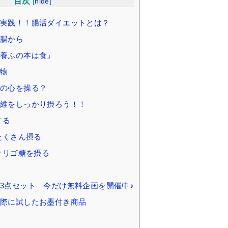
目次
[
hide
]
実践！！腸活ダイエットとは？
腸から
養ふの本は食』
物
の心を操る？
維をしっかり摂ろう！！
する
たくさん摂る
オリゴ糖を摂る
3点セット 今だけ無料企画を開催中♪
際に試したお墨付き商品