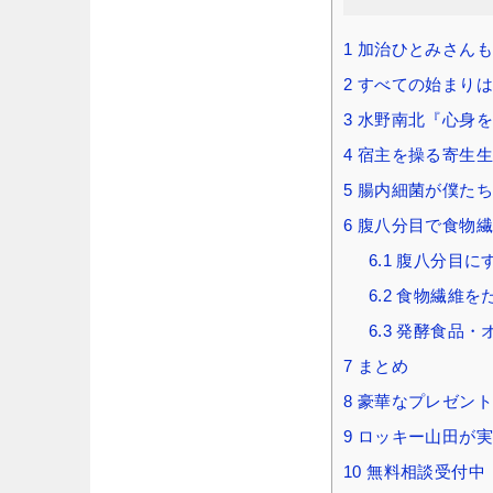
1
加治ひとみさんも
2
すべての始まりは
3
水野南北『心身を
4
宿主を操る寄生生
5
腸内細菌が僕たち
6
腹八分目で食物繊
6.1
腹八分目に
6.2
食物繊維を
6.3
発酵食品・
7
まとめ
8
豪華なプレゼント
9
ロッキー山田が実
10
無料相談受付中