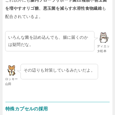
これ以外にも
腸内フローラサポート菌22種類
や
善玉菌
を増やすオリゴ糖、悪玉菌を減らす水溶性食物繊維
も
配合されているよ。
いろんな菌を詰め込んでも、腸に届くのか
は疑問だな。
ディエッ
タ松本
その辺りも対策しているみたいだよ。
ロッキー
山田
特殊カプセルの採用