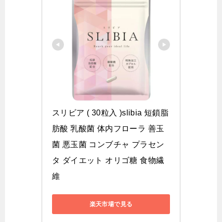
スリビア ( 30粒入 )slibia 短鎖脂
肪酸 乳酸菌 体内フローラ 善玉
菌 悪玉菌 コンブチャ プラセン
タ ダイエット オリゴ糖 食物繊
維
楽天市場で見る