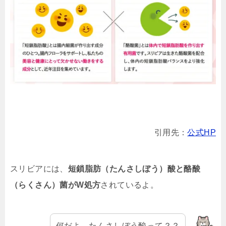
引用先：
公式HP
スリビアには、
短鎖脂肪（たんさしぼう）酸と酪酸
（らくさん）菌がW処方
されているよ。
何だよ。たんさしぼう酸って？？