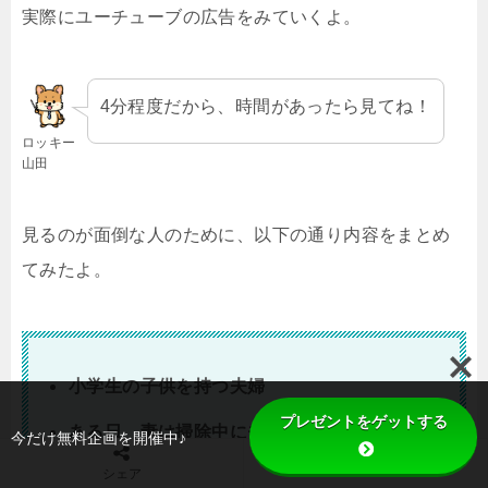
実際にユーチューブの広告をみていくよ。
4分程度だから、時間があったら見てね！
ロッキー
山田
見るのが面倒な人のために、以下の通り内容をまとめ
てみたよ。
小学生の子供を持つ夫婦
プレゼントをゲットする
ある日、妻は掃除中に夫のパソコンを盗み見て
今だけ無料企画を開催中♪
しまう。
TOPへ
シェア