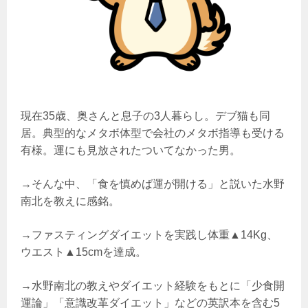
現在35歳、奥さんと息子の3人暮らし。デブ猫も同
居。典型的なメタボ体型で会社のメタボ指導も受ける
有様。運にも見放されたついてなかった男。
→そんな中、「食を慎めば運が開ける」と説いた水野
南北を教えに感銘。
→ファスティングダイエットを実践し体重▲14Kg、
ウエスト▲15cmを達成。
→水野南北の教えやダイエット経験をもとに「少食開
運論」「意識改革ダイエット」などの英訳本を含む5