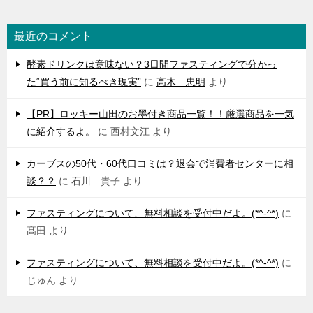
最近のコメント
酵素ドリンクは意味ない？3日間ファスティングで分かっ
た“買う前に知るべき現実”
に
高木 忠明
より
【PR】ロッキー山田のお墨付き商品一覧！！厳選商品を一気
に紹介するよ。
に
西村文江
より
カーブスの50代・60代口コミは？退会で消費者センターに相
談？？
に
石川 貴子
より
ファスティングについて、無料相談を受付中だよ。(*^-^*)
に
髙田
より
ファスティングについて、無料相談を受付中だよ。(*^-^*)
に
じゅん
より