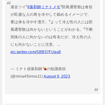
過去ツイ⁰
#薬剤師ミナトメモ
⁰防風通聖散は食欲
が旺盛な人の胃を冷やして鎮めるイメージで、
要は体を冷やす漢方。⁰よって冷え性の人には防
風通聖散は向かないということがわかる。⁰下痢
気味の人に向かないのは有名だが、冷え性の人
にも向かないことに注意。…
pic.twitter.com/SBB57FUgu8
— ミナト@薬剤師
の知識発信
(@mina45mina11)
August 9, 2023