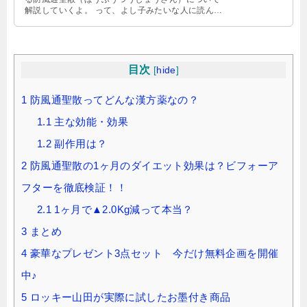
解説していくよ。 って、よし子みたいな人に読んで
もらいたい内容になるよ。 防風通 …
目次
[
hide
]
1
防風通聖散ってどんな漢方薬なの？
1.1
主な効能・効果
1.2
副作用は？
2
防風通聖散の1ヶ月のダイエット効果は？ビフォーア
フターを徹底検証！！
2.1
1ヶ月で▲2.0Kg減って本当？
3
まとめ
4
豪華なプレゼント3点セット 今だけ無料企画を開催
中♪
5
ロッキー山田が実際に試したお墨付き商品