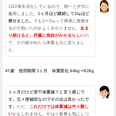
1日2食生活をしているので、朝一と夕方に
服用しました。
1ヶ月ほど継続して2㎏ほど
痩せました。
でも1〜2㎏って簡単に変動す
るので効いたのかよく分かりません。
あま
り続けると、肝臓に負担がかかるらしい
の
で、その後やめたら体重も元に戻りまし
た。
47歳
使用期間
1ヶ月
体重変化
64kg⇒62kg
１ヶ月だけど若干体重減？と言う感じで
す。元々便秘症なのでその点は良かったで
す。
ただ、
これだけでは体重減は中々難し
い
かもしれません。やはり食事も気にしつ