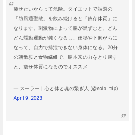
痩せたいからって危険。ダイエットで話題の
「防風通聖散」を飲み続けると「依存体質」に
なります。刺激物によって腸が黒ずむと、どん
どん蠕動運動が鈍くなるし、便秘や下痢がちに
なって、自力で排泄できない身体になる。20分
の朝散歩と食物繊維で、腸本来の力をとり戻す
と、痩せ体質になるのでオススメ
— スーラー｜心と体と魂の繋ぎ人 (@sola_trip)
April 9, 2023