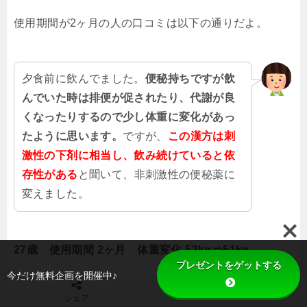
使用期間が2ヶ月の人の口コミは以下の通りだよ。
夕食前に飲んでました。
便秘持ちですが飲
んでいた時は排便が促されたり、代謝が良
くなったりするので少し体重に変化があっ
たように思います。
ですが、
この漢方は
刺
激性の下剤に相当し、飲み続けていると依
存性がある
と聞いて、非刺激性の便秘薬に
変えました。
27歳
使用期間
2ヶ月
体重変化
53kg⇒51kg
プレゼントをゲットする
今だけ無料企画を開催中♪
TOPへ
シェア
産後、全然体重が落ちなくて困っていまし