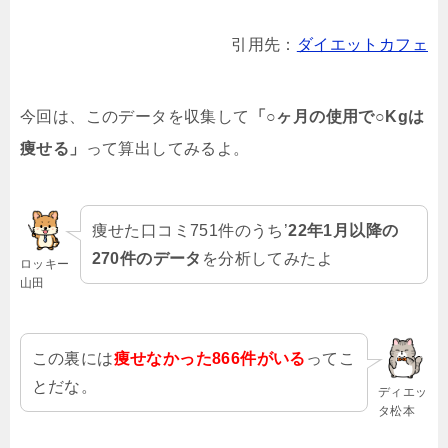
引用先：
ダイエットカフェ
今回は、このデータを収集して
「○ヶ月の使用で○Kgは
痩せる」
って算出してみるよ。
痩せた口コミ751件のうち’
22年1月以降の
270件のデータ
を分析してみたよ
ロッキー
山田
この裏には
痩せなかった866件がいる
ってこ
とだな。
ディエッ
タ松本