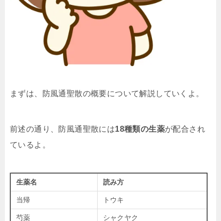
まずは、
防風通聖散
の概要について解説していくよ。
前述の通り、防風通聖散には
18種類の生薬
が配合され
ているよ。
生薬名
読み方
当帰
トウキ
芍薬
シャクヤク