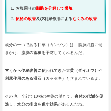
お腹周りの
脂肪を分解して燃焼
便秘の改善
及び利尿作用による
むくみの改善
成分の一つである甘草（カンゾウ）は、脂肪細胞に働
きかけ、
脂肪の蓄積を予防
してくれるんだ。
古くから便秘改善に使われてきた大黄（ダイオウ）
や
利尿作用のある滑石（カッセキ）
も含まれているよ。
その他、全部で18種の生薬の働きで、
身体の代謝を促
進し、水分の排出を促す効果
があるんだね。