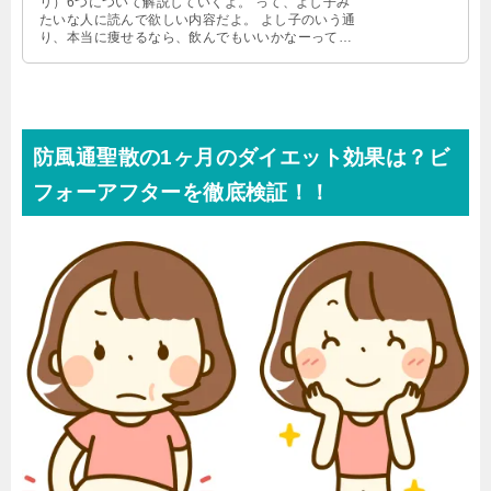
リ）6つについて解説していくよ。 って、よし子み
たいな人に読んで欲しい内容だよ。 よし子のいう通
り、本当に痩せるなら、飲んでもいいかなーって思
っちゃうよね。 でも「危ない」を放 …
防風通聖散の1ヶ月のダイエット効果は？ビ
フォーアフターを徹底検証！！