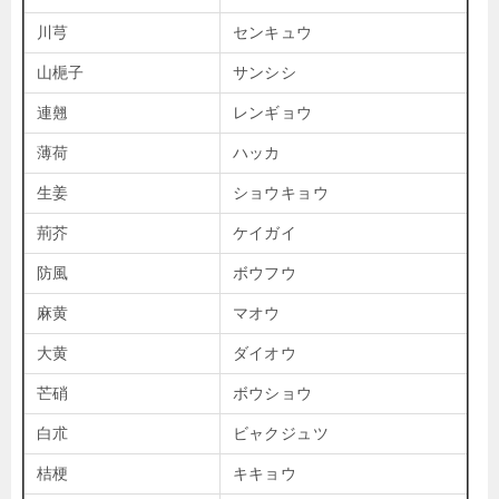
川芎
センキュウ
山梔子
サンシシ
連翹
レンギョウ
薄荷
ハッカ
生姜
ショウキョウ
荊芥
ケイガイ
防風
ボウフウ
麻黄
マオウ
大黄
ダイオウ
芒硝
ボウショウ
白朮
ビャクジュツ
桔梗
キキョウ