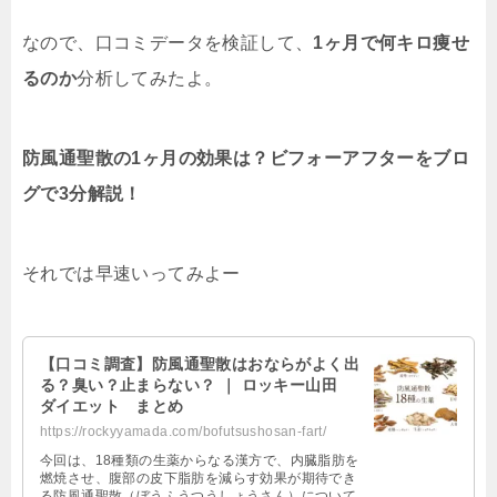
なので、口コミデータを検証して、
1ヶ月で何キロ痩せ
るのか
分析してみたよ。
防風通聖散の1ヶ月の効果は？ビフォーアフターをブロ
グで3分解説！
それでは早速いってみよー
【口コミ調査】防風通聖散はおならがよく出
る？臭い？止まらない？ ｜ ロッキー山田
ダイエット まとめ
https://rockyyamada.com/bofutsushosan-fart/
今回は、18種類の生薬からなる漢方で、内臓脂肪を
燃焼させ、腹部の皮下脂肪を減らす効果が期待でき
る防風通聖散（ぼうふうつうしょうさん）について