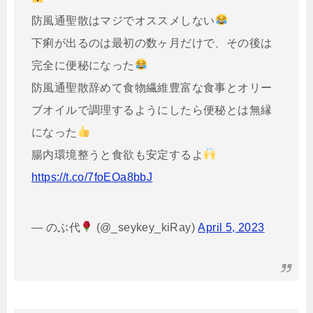
防風通聖散はマジでオススメしない
下痢が出るのは最初の数ヶ月だけで、その後は
完全に便秘になった
防風通聖散辞めて食物繊維豊富な食事とオリー
ブオイルで調理するようにしたら便秘とは無縁
になった
腸内環境整うと食欲も安定するよ
https://t.co/7foEOa8bbJ
— のぶ代
(@_seykey_kiRay)
April 5, 2023